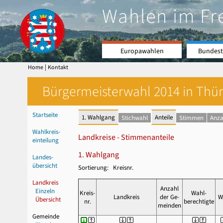
Wahlen im Fr
Europawahlen
Bundest
|
Home
Kontakt
Bürgermeisterwahl 2014 in Thür
Startseite
1. Wahlgang
Anteile
Stichwahl
Stimmen
Anza
Wahlkreis-
Landkreise - Stimmenanteile
einteilung
1. Wahlgang
Landes-
übersicht
Sortierung: Kreisnr.
Landkreis
Anzahl
Einzeln
Kreis-
Wahl-
Landkreis
der Ge-
W
Übersicht
nr.
berechtigte
meinden
Gemeinde