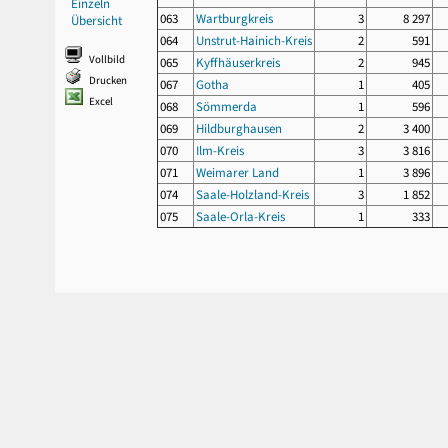
Einzeln
063
Wartburgkreis
3
8 297
Übersicht
064
Unstrut-Hainich-Kreis
2
591
Vollbild
065
Kyffhäuserkreis
2
945
Drucken
067
Gotha
1
405
Excel
068
Sömmerda
1
596
069
Hildburghausen
2
3 400
070
Ilm-Kreis
3
3 816
071
Weimarer Land
1
3 896
074
Saale-Holzland-Kreis
3
1 852
075
Saale-Orla-Kreis
1
333