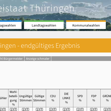
eistaat Thüringen
agswahlen
Landtagswahlen
Kommunalwahlen
ingen - endgültiges Ergebnis
hl Bürgermeister
Anzeige schmaler
Wahl-
DIE
beteili-
Ungültige
Gültige
CDU
SPD
FDP
GRÜN
ähler
LINKE
gung
Stimmen
Stimmen
%
%
%
%
%
%