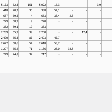
5 173
62,3
151
5 022
16,3
-
-
3,9
418
70,7
30
388
54,1
-
-
-
657
69,5
4
653
33,4
2,3
-
-
279
68,9
9
270
-
-
-
-
352
59,1
19
333
-
-
-
-
2 239
65,9
39
2 200
-
-
12,4
-
2 490
65,3
87
2 403
47,7
-
-
-
2 672
68,6
54
2 618
58,7
-
-
-
1 207
65,2
71
1 136
25,0
34,8
-
-
249
74,8
32
217
-
-
-
-