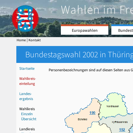
Wahlen im Fr
Europawahlen
Bundest
|
Home
Kontakt
Bundestagswahl 2002 in Thüring
Startseite
Personenbezeichnungen sind auf diesen Seiten aus Gr
Wahlkreis-
einteilung
Landes-
ergebnis
Wahlkreis
Einzeln
Übersicht
Landkreis