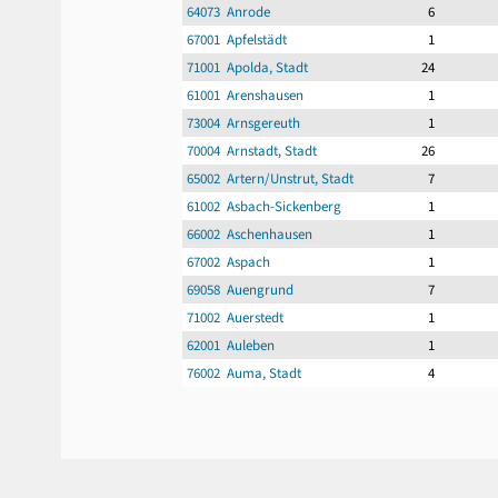
64073 Anrode
6
67001 Apfelstädt
1
71001 Apolda, Stadt
24
61001 Arenshausen
1
73004 Arnsgereuth
1
70004 Arnstadt, Stadt
26
65002 Artern/Unstrut, Stadt
7
61002 Asbach-Sickenberg
1
66002 Aschenhausen
1
67002 Aspach
1
69058 Auengrund
7
71002 Auerstedt
1
62001 Auleben
1
76002 Auma, Stadt
4