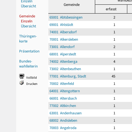
Wahlbezi
Einzeln
Gemeinde
Übersicht
erfasst
Gemeinde
65001 Abtsbessingen
2
Einzeln
69001 Ahlstädt
1
Übersicht
74001 Albersdorf
1
Thüringen-
70001 Alkersleben
1
karte
73001 Allendorf
2
Präsentation
68001 Alperstedt
1
Bundes-
74002 Altenberga
4
wahlleiterin
73002 Altenbeuthen
1
77001 Altenburg, Stadt
45
Vollbild
70002 Altenfeld
1
Drucken
64001 Altengottern
1
66001 Altersbach
1
77002 Altkirchen
1
63001 Andenhausen
1
68002 Andisleben
1
70003 Angelroda
1