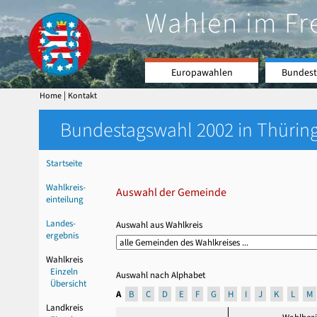
Wahlen im Fr
Europawahlen
Bundest
|
Home
Kontakt
Bundestagswahl 2002 in Thüring
Startseite
Wahlkreis-
Auswahl der Gemeinde
einteilung
Landes-
Auswahl aus Wahlkreis
ergebnis
Wahlkreis
Einzeln
Auswahl nach Alphabet
Übersicht
A
B
C
D
E
F
G
H
I
J
K
L
M
Landkreis