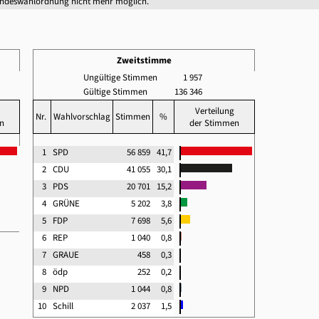
undeswahlordnung nicht mehr möglich.
Zweitstimme
Ungültige Stimmen
1 957
Gültige Stimmen
136 346
Verteilung
Nr.
Wahlvorschlag
Stimmen
%
n
der Stimmen
1
SPD
56 859
41,7
2
CDU
41 055
30,1
3
PDS
20 701
15,2
4
GRÜNE
5 202
3,8
5
FDP
7 698
5,6
6
REP
1 040
0,8
7
GRAUE
458
0,3
8
ödp
252
0,2
9
NPD
1 044
0,8
10
Schill
2 037
1,5