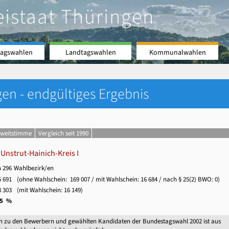
eistaat Thüringen
agswahlen
Landtagswahlen
Kommunalwahlen
en - endgültiges Ergebnis
Zweitstimme
Vergleich seit 1990
Unstrut-Hainich-Kreis I
n 296
Wahlbezirk/en
 691
(ohne Wahlschein:
169 007
/ mit Wahlschein:
16 684
/ nach § 25(2) BWO: 0)
 303
(mit Wahlschein:
16 149
)
,5 %
n zu den Bewerbern und gewählten Kandidaten der Bundestagswahl 2002 ist aus