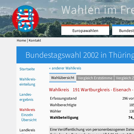
Wahlen im Fr
Europawahlen
Bundest
|
Home
Kontakt
Bundestagswahl 2002 in Thüring
« anderer Wahlkreis
Startseite
Wahlübersicht
Vergleich Erststimme
Vergleich 
Wahlkreis-
einteilung
Wahlkreis 191 Wartburgkreis - Eisenach - 
Landes-
Erfassungsstand
296 vo
ergebnis
Wahlberechtigte
185
Wahlkreis
Wähler
138
Einzeln
Wahlbeteiligung
74
Übersicht
Eine Veröffentlichung von personenbezogenen Date
Landkreis