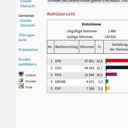
Gründen des Datenschutzes gemäß § 86 Absatz 3 B
Einzeln
Übersicht
Wahlübersicht
Gemeinde
Einzeln
Erststimme
Übersicht
Ungültige Stimmen
2 460
Thüringen-
Gültige Stimmen
135 843
karte
Verteilung
Nr.
Wahlvorschlag
Stimmen
%
der Stimme
Präsentation
Bundes-
1
SPD
57 851
42,6
wahlleiterin
2
CDU
44 419
32,7
3
PDS
21 844
16,1
Vollbild
Drucken
4
GRÜNE
4 471
3,3
Excel
5
FDP
7 258
5,3