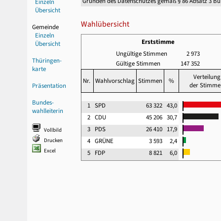
Gründen des Datenschutzes gemäß § 86 Absatz 3 B
Einzeln
Übersicht
Wahlübersicht
Gemeinde
Einzeln
Erststimme
Übersicht
Ungültige Stimmen
2 973
Thüringen-
Gültige Stimmen
147 352
karte
Verteilung
Nr.
Wahlvorschlag
Stimmen
%
der Stimme
Präsentation
Bundes-
1
SPD
63 322
43,0
wahlleiterin
2
CDU
45 206
30,7
3
PDS
26 410
17,9
Vollbild
Drucken
4
GRÜNE
3 593
2,4
Excel
5
FDP
8 821
6,0