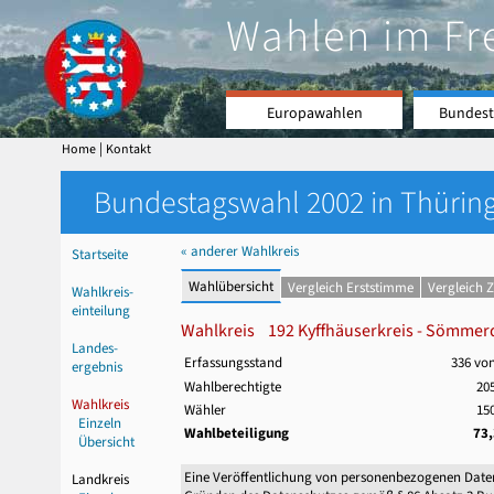
Wahlen im Fr
Europawahlen
Bundest
|
Home
Kontakt
Bundestagswahl 2002 in Thüring
« anderer Wahlkreis
Startseite
Wahlübersicht
Vergleich Erststimme
Vergleich 
Wahlkreis-
einteilung
Wahlkreis 192 Kyffhäuserkreis - Sömmerda 
Landes-
Erfassungsstand
336 vo
ergebnis
Wahlberechtigte
205
Wahlkreis
Wähler
150
Einzeln
Wahlbeteiligung
73
Übersicht
Eine Veröffentlichung von personenbezogenen Date
Landkreis