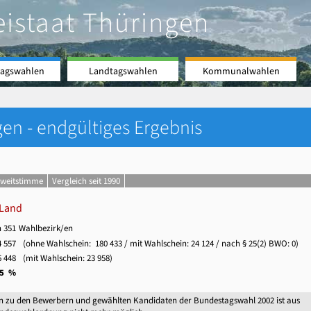
eistaat Thüringen
agswahlen
Landtagswahlen
Kommunalwahlen
en - endgültiges Ergebnis
Zweitstimme
Vergleich seit 1990
 Land
n 351
Wahlbezirk/en
 557
(ohne Wahlschein:
180 433
/ mit Wahlschein:
24 124
/ nach § 25(2) BWO: 0)
 448
(mit Wahlschein:
23 958
)
,5 %
n zu den Bewerbern und gewählten Kandidaten der Bundestagswahl 2002 ist aus