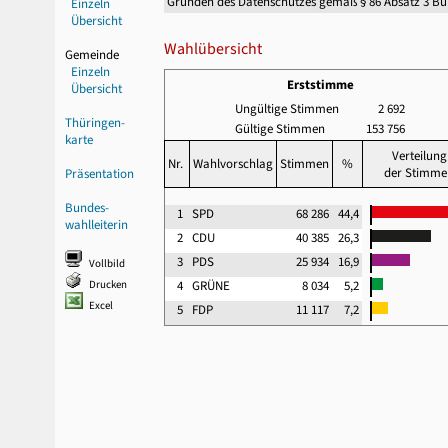
Gründen des Datenschutzes gemäß § 86 Absatz 3 B
Einzeln
Übersicht
Wahlübersicht
Gemeinde
Einzeln
Erststimme
Übersicht
Ungültige Stimmen
2 692
Thüringen-
Gültige Stimmen
153 756
karte
Verteilung
Nr.
Wahlvorschlag
Stimmen
%
der Stimme
Präsentation
Bundes-
1
SPD
68 286
44,4
wahlleiterin
2
CDU
40 385
26,3
3
PDS
25 934
16,9
Vollbild
Drucken
4
GRÜNE
8 034
5,2
Excel
5
FDP
11 117
7,2