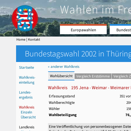
Wahlen im Fr
Europawahlen
Bundest
|
Home
Kontakt
Bundestagswahl 2002 in Thüring
« anderer Wahlkreis
Startseite
Wahlübersicht
Vergleich Erststimme
Vergleich 
Wahlkreis-
einteilung
Wahlkreis 195 Jena - Weimar - Weimarer
Landes-
Erfassungsstand
351 vo
ergebnis
Wahlberechtigte
204
Wahlkreis
Wähler
156
Einzeln
Wahlbeteiligung
76
Übersicht
Eine Veröffentlichung von personenbezogenen Date
Landkreis