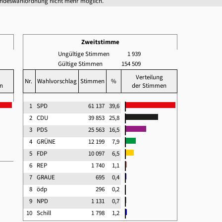
undeswahlordnung nicht mehr möglich.
Zweitstimme
Ungültige Stimmen
1 939
Gültige Stimmen
154 509
Verteilung
Nr.
Wahlvorschlag
Stimmen
%
n
der Stimmen
1
SPD
61 137
39,6
2
CDU
39 853
25,8
3
PDS
25 563
16,5
4
GRÜNE
12 199
7,9
5
FDP
10 097
6,5
6
REP
1 740
1,1
7
GRAUE
695
0,4
8
ödp
296
0,2
9
NPD
1 131
0,7
10
Schill
1 798
1,2