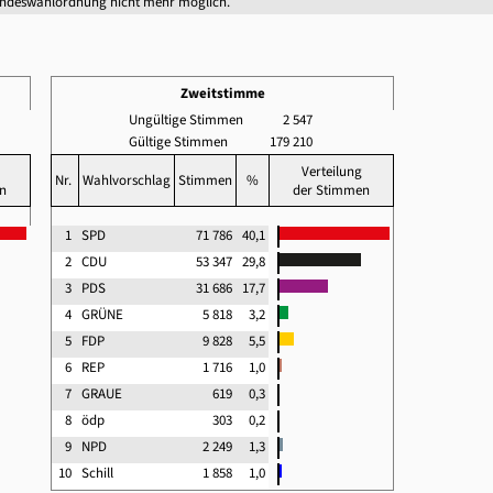
undeswahlordnung nicht mehr möglich.
Zweitstimme
Ungültige Stimmen
2 547
Gültige Stimmen
179 210
Verteilung
Nr.
Wahlvorschlag
Stimmen
%
n
der Stimmen
1
SPD
71 786
40,1
2
CDU
53 347
29,8
3
PDS
31 686
17,7
4
GRÜNE
5 818
3,2
5
FDP
9 828
5,5
6
REP
1 716
1,0
7
GRAUE
619
0,3
8
ödp
303
0,2
9
NPD
2 249
1,3
10
Schill
1 858
1,0