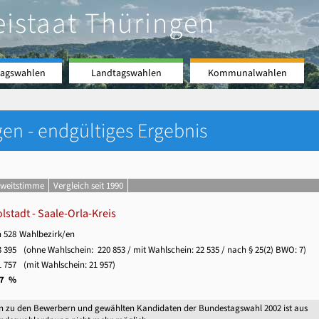
eistaat Thüringen
agswahlen
Landtagswahlen
Kommunalwahlen
en - endgültiges Ergebnis
Zweitstimme
Vergleich seit 1990
stadt - Saale-Orla-Kreis
n 528
Wahlbezirk/en
 395
(ohne Wahlschein:
220 853
/ mit Wahlschein:
22 535
/ nach § 25(2) BWO: 7)
 757
(mit Wahlschein:
21 957
)
,7 %
n zu den Bewerbern und gewählten Kandidaten der Bundestagswahl 2002 ist aus