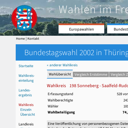
Wahlen im Fr
Europawahlen
Bundest
|
Home
Kontakt
Bundestagswahl 2002 in Thüring
« anderer Wahlkreis
Startseite
Wahlübersicht
Vergleich Erststimme
Vergleich 
Wahlkreis-
einteilung
Wahlkreis 198 Sonneberg - Saalfeld-Rudol
Landes-
Erfassungsstand
528 vo
ergebnis
Wahlberechtigte
243
Wahlkreis
Wähler
181
Einzeln
Wahlbeteiligung
74
Übersicht
Eine Veröffentlichung von personenbezogenen Date
Landkreis