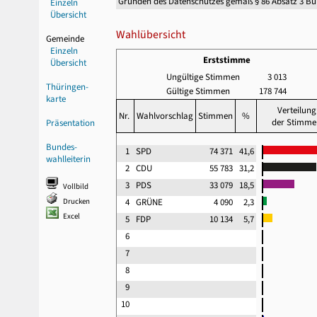
Gründen des Datenschutzes gemäß § 86 Absatz 3 B
Einzeln
Übersicht
Wahlübersicht
Gemeinde
Einzeln
Erststimme
Übersicht
Ungültige Stimmen
3 013
Thüringen-
Gültige Stimmen
178 744
karte
Verteilung
Nr.
Wahlvorschlag
Stimmen
%
der Stimme
Präsentation
Bundes-
1
SPD
74 371
41,6
wahlleiterin
2
CDU
55 783
31,2
3
PDS
33 079
18,5
Vollbild
Drucken
4
GRÜNE
4 090
2,3
Excel
5
FDP
10 134
5,7
6
7
8
9
10