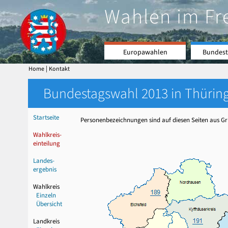
Wahlen im Fr
Europawahlen
Bundest
|
Home
Kontakt
Bundestagswahl 2013 in Thüring
Startseite
Personenbezeichnungen sind auf diesen Seiten aus Grü
Wahlkreis-
einteilung
Landes-
ergebnis
Wahlkreis
Einzeln
Übersicht
Landkreis