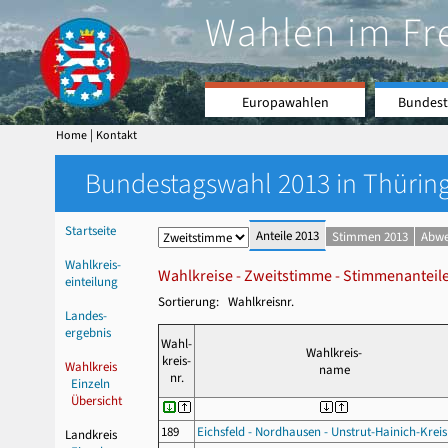
Wahlen im Fr
Europawahlen
Bundest
|
Home
Kontakt
Bundestagswahl 2013 in Thüring
Startseite
Anteile 2013
Stimmen 2013
Abwe
Wahlkreis-
Wahlkreise - Zweitstimme - Stimmenanteil
einteilung
Sortierung: Wahlkreisnr.
Landes-
ergebnis
Wahl-
Wahlkreis-
kreis-
Wahlkreis
name
nr.
Einzeln
Übersicht
189
Eichsfeld - Nordhausen - Unstrut-Hainich-Kreis 
Landkreis