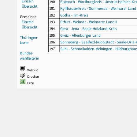
Einzeln
190
Eisenach - Wartburgkreis - Unstrut-Hainich-Krei
Übersicht
191
Kyffhäuserkreis - Sömmerda - Weimarer Land 
192
Gotha - Ilm-Kreis
Gemeinde
Einzeln
193
Erfurt - Weimar - Weimarer Land II
Übersicht
194
Gera - Jena - Saale-Holzland-Kreis
195
Greiz - Altenburger Land
Thüringen-
196
Sonneberg - Saalfeld-Rudolstadt - Saale-Orla-
karte
197
Suhl - Schmalkalden-Meiningen - Hildburghau
Bundes-
wahlleiterin
Vollbild
Drucken
Excel