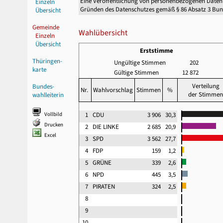
Eine Veröffentlichung von personenbezogenen Daten
Einzeln
Gründen des Datenschutzes gemäß § 86 Absatz 3 Bu
Übersicht
Gemeinde
Wahlübersicht
Einzeln
Übersicht
Erststimme
Thüringen-
Ungültige Stimmen
202
karte
Gültige Stimmen
12 872
Verteilung
Bundes-
Nr.
Wahlvorschlag
Stimmen
%
der Stimmen
wahlleiterin
Vollbild
1
CDU
3 906
30,3
Drucken
2
DIE LINKE
2 685
20,9
Excel
3
SPD
3 562
27,7
4
FDP
159
1,2
5
GRÜNE
339
2,6
6
NPD
445
3,5
7
PIRATEN
324
2,5
8
9
10