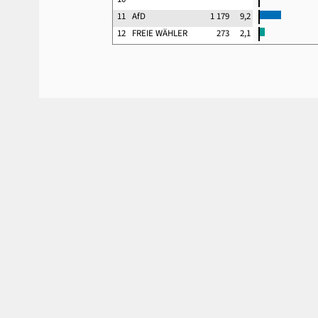
11
AfD
1 179
9,2
12
FREIE WÄHLER
273
2,1