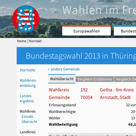
Wahlen im Fr
Europawahlen
Bundest
|
Home
Kontakt
Bundestagswahl 2013 in Thüring
« andere Gemeinde
Startseite
Wahlübersicht
Vergleich Erststimme
Vergleich Z
Wahlkreis-
einteilung
Wahlkreis
192
Gotha - Ilm-Kreis
Landes-
Gemeinde
70004
Arnstadt, Stadt
ergebnis
Erfassungsstand
22 vo
Wahlkreis
Wahlberechtigte
20
Einzeln
Wähler
13
Übersicht
Wahlbeteiligung
65,
Landkreis