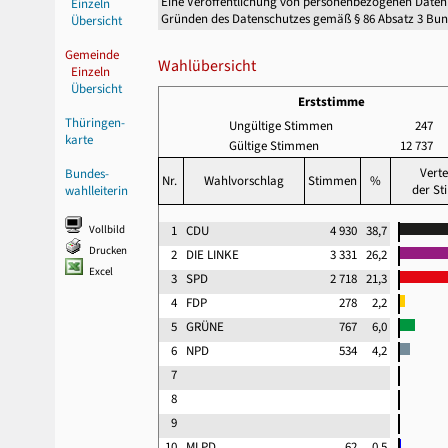
Eine Veröffentlichung von personenbezogenen Daten
Einzeln
Gründen des Datenschutzes gemäß § 86 Absatz 3 Bu
Übersicht
Gemeinde
Wahlübersicht
Einzeln
Übersicht
Erststimme
Thüringen-
Ungültige Stimmen
247
karte
Gültige Stimmen
12 737
Verte
Bundes-
Nr.
Wahlvorschlag
Stimmen
%
der S
wahlleiterin
Vollbild
1
CDU
4 930
38,7
Drucken
2
DIE LINKE
3 331
26,2
Excel
3
SPD
2 718
21,3
4
FDP
278
2,2
5
GRÜNE
767
6,0
6
NPD
534
4,2
7
8
9
10
MLPD
62
0,5