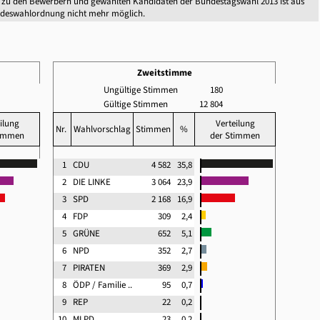
 zu den Bewerbern und gewählten Kandidaten der Bundestagswahl 2013 ist aus
ndeswahlordnung nicht mehr möglich.
Zweitstimme
Ungültige Stimmen
180
Gültige Stimmen
12 804
ilung
Verteilung
Nr.
Wahlvorschlag
Stimmen
%
timmen
der Stimmen
1
CDU
4 582
35,8
2
DIE LINKE
3 064
23,9
3
SPD
2 168
16,9
4
FDP
309
2,4
5
GRÜNE
652
5,1
6
NPD
352
2,7
7
PIRATEN
369
2,9
8
ÖDP / Familie ..
95
0,7
9
REP
22
0,2
10
MLPD
23
0,2