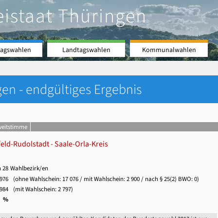
eistaat Thüringen
agswahlen
Landtagswahlen
Kommunalwahlen
en - endgültiges Ergebnis
weitstimme
eld-Rudolstadt - Saale-Orla-Kreis
n 28
Wahlbezirk/en
 976
(ohne Wahlschein:
17 076
/ mit Wahlschein:
2 900
/ nach § 25(2) BWO: 0)
 984
(mit Wahlschein:
2 797
)
0 %