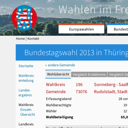
Wahlen im Fr
Europawahlen
Bundest
|
Home
Kontakt
Bundestagswahl 2013 in Thüring
« andere Gemeinde
Startseite
Wahlübersicht
Vergleich Erststimme
Vergleich Z
Wahlkreis-
einteilung
Wahlkreis
196
Sonneberg - Saalf
Landes-
Gemeinde
73076
Rudolstadt, Stadt
ergebnis
Erfassungsstand
28 vo
Wahlkreis
Wahlberechtigte
19
Einzeln
Wähler
12
Übersicht
Wahlbeteiligung
65,
Landkreis