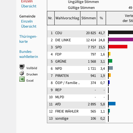
Einzeln
Ungültige Stimmen
Übersicht
Gültige Stimmen
49
Verte
Gemeinde
Nr.
Wahlvorschlag
Stimmen
%
der S
Einzeln
Übersicht
1
CDU
20 825
41,7
Thüringen-
2
DIE LINKE
12 414
24,8
karte
3
SPD
7 757
15,5
Bundes-
4
FDP
797
1,6
wahlleiterin
5
GRÜNE
1 568
3,1
Vollbild
6
NPD
1 721
3,4
Drucken
7
PIRATEN
941
1,9
Excel
8
ÖDP / Familie ..
374
0,7
9
REP
-
-
10
MLPD
-
-
11
AfD
2 895
5,8
12
FREIE WÄHLER
565
1,1
13
sonstige
106
0,2