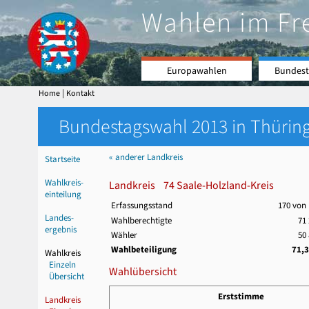
Wahlen im Fr
Europawahlen
Bundest
|
Home
Kontakt
Bundestagswahl 2013 in Thüring
« anderer Landkreis
Startseite
Wahlkreis-
Landkreis 74 Saale-Holzland-Kreis
einteilung
Erfassungsstand
170 von
Landes-
Wahlberechtigte
71
ergebnis
Wähler
50
Wahlbeteiligung
71,
Wahlkreis
Einzeln
Wahlübersicht
Übersicht
Erststimme
Landkreis