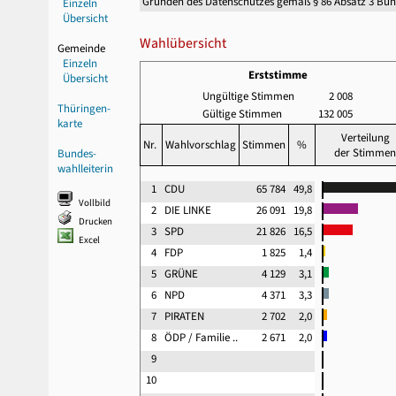
Gründen des Datenschutzes gemäß § 86 Absatz 3 Bu
Einzeln
Übersicht
Wahlübersicht
Gemeinde
Einzeln
Erststimme
Übersicht
Ungültige Stimmen
2 008
Thüringen-
Gültige Stimmen
132 005
karte
Verteilung
Nr.
Wahlvorschlag
Stimmen
%
der Stimmen
Bundes-
wahlleiterin
1
CDU
65 784
49,8
Vollbild
2
DIE LINKE
26 091
19,8
Drucken
3
SPD
21 826
16,5
Excel
4
FDP
1 825
1,4
5
GRÜNE
4 129
3,1
6
NPD
4 371
3,3
7
PIRATEN
2 702
2,0
8
ÖDP / Familie ..
2 671
2,0
9
10