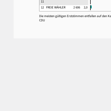
11
12
FREIE WÄHLER
2 606
2,0
Die meisten gültigen Erststimmen entfallen auf den 
CDU