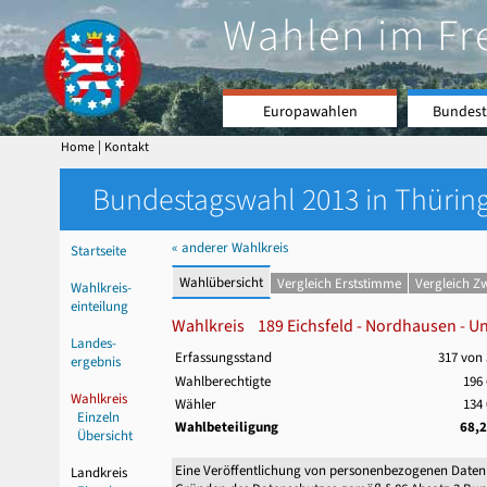
Wahlen im Fr
Europawahlen
Bundest
|
Home
Kontakt
Bundestagswahl 2013 in Thüring
« anderer Wahlkreis
Startseite
Wahlübersicht
Vergleich Erststimme
Vergleich Z
Wahlkreis-
einteilung
Wahlkreis 189 Eichsfeld - Nordhausen - Uns
Landes-
Erfassungsstand
317 von
ergebnis
Wahlberechtigte
196 
Wahlkreis
Wähler
134 
Einzeln
Wahlbeteiligung
68,
Übersicht
Eine Veröffentlichung von personenbezogenen Daten
Landkreis