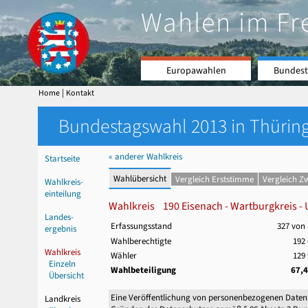
Wahlen im Fr
Europawahlen
Bundest
|
Home
Kontakt
Bundestagswahl 2013 in Thüring
« anderer Wahlkreis
Startseite
Wahlübersicht
Vergleich Erststimme
Vergleich Z
Wahlkreis-
einteilung
Wahlkreis 190 Eisenach - Wartburgkreis - U
Landes-
Erfassungsstand
327 von
ergebnis
Wahlberechtigte
192 
Wahlkreis
Wähler
129 
Einzeln
Wahlbeteiligung
67,
Übersicht
Eine Veröffentlichung von personenbezogenen Daten
Landkreis