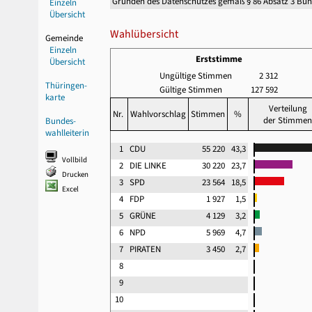
Gründen des Datenschutzes gemäß § 86 Absatz 3 Bu
Einzeln
Übersicht
Wahlübersicht
Gemeinde
Einzeln
Erststimme
Übersicht
Ungültige Stimmen
2 312
Thüringen-
Gültige Stimmen
127 592
karte
Verteilung
Nr.
Wahlvorschlag
Stimmen
%
der Stimmen
Bundes-
wahlleiterin
1
CDU
55 220
43,3
Vollbild
2
DIE LINKE
30 220
23,7
Drucken
3
SPD
23 564
18,5
Excel
4
FDP
1 927
1,5
5
GRÜNE
4 129
3,2
6
NPD
5 969
4,7
7
PIRATEN
3 450
2,7
8
9
10