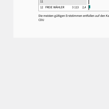
11
12
FREIE WÄHLER
3 113
2,4
Die meisten gültigen Erststimmen entfallen auf den 
CDU