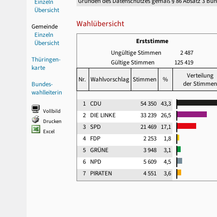
Gründen des Datenschutzes gemäß § 86 Absatz 3 Bu
Einzeln
Übersicht
Wahlübersicht
Gemeinde
Einzeln
Erststimme
Übersicht
Ungültige Stimmen
2 487
Thüringen-
Gültige Stimmen
125 419
karte
Verteilung
Nr.
Wahlvorschlag
Stimmen
%
der Stimmen
Bundes-
wahlleiterin
1
CDU
54 350
43,3
Vollbild
2
DIE LINKE
33 239
26,5
Drucken
3
SPD
21 469
17,1
Excel
4
FDP
2 253
1,8
5
GRÜNE
3 948
3,1
6
NPD
5 609
4,5
7
PIRATEN
4 551
3,6