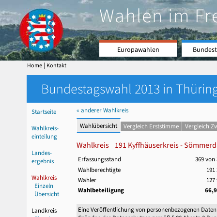
Wahlen im Fr
Europawahlen
Bundest
|
Home
Kontakt
Bundestagswahl 2013 in Thüring
« anderer Wahlkreis
Startseite
Wahlübersicht
Vergleich Erststimme
Vergleich Z
Wahlkreis-
einteilung
Wahlkreis 191 Kyffhäuserkreis - Sömmerda
Landes-
Erfassungsstand
369 von
ergebnis
Wahlberechtigte
191 
Wahlkreis
Wähler
127 
Einzeln
Wahlbeteiligung
66,
Übersicht
Eine Veröffentlichung von personenbezogenen Daten
Landkreis