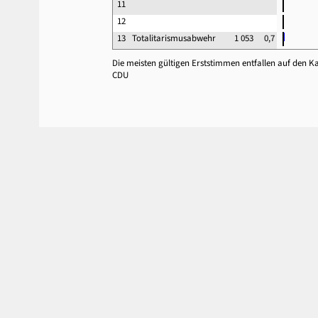
11
12
13
Totalitarismusabwehr
1 053
0,7
Die meisten gültigen Erststimmen entfallen auf den 
CDU