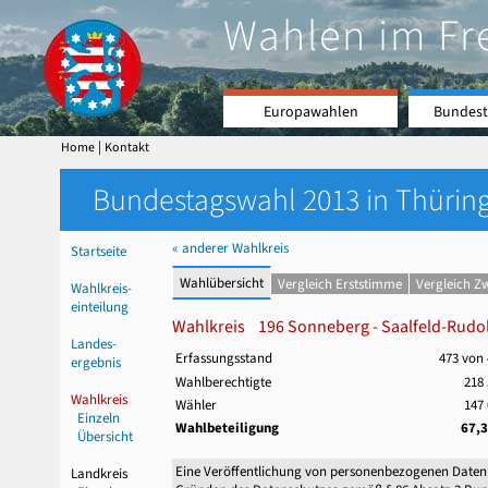
Wahlen im Fr
Europawahlen
Bundest
|
Home
Kontakt
Bundestagswahl 2013 in Thüring
« anderer Wahlkreis
Startseite
Wahlübersicht
Vergleich Erststimme
Vergleich Z
Wahlkreis-
einteilung
Wahlkreis 196 Sonneberg - Saalfeld-Rudols
Landes-
Erfassungsstand
473 von
ergebnis
Wahlberechtigte
218 
Wahlkreis
Wähler
147 
Einzeln
Wahlbeteiligung
67,
Übersicht
Eine Veröffentlichung von personenbezogenen Daten
Landkreis