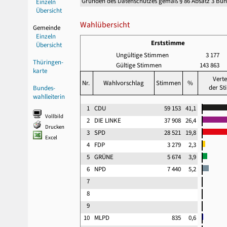
Gründen des Datenschutzes gemäß § 86 Absatz 3 Bu
Einzeln
Übersicht
Wahlübersicht
Gemeinde
Einzeln
Erststimme
Übersicht
Ungültige Stimmen
3 177
Thüringen-
Gültige Stimmen
143 863
karte
Verte
Nr.
Wahlvorschlag
Stimmen
%
der S
Bundes-
wahlleiterin
1
CDU
59 153
41,1
Vollbild
2
DIE LINKE
37 908
26,4
Drucken
3
SPD
28 521
19,8
Excel
4
FDP
3 279
2,3
5
GRÜNE
5 674
3,9
6
NPD
7 440
5,2
7
8
9
10
MLPD
835
0,6