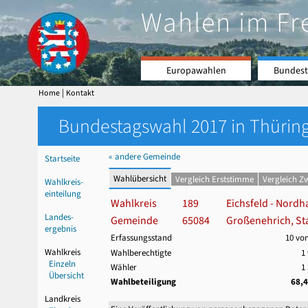
Wahlen im Fr
Europawahlen
Bundest
|
Home
Kontakt
Bundestagswahl 2017 in Thüring
« andere Gemeinde
Startseite
Wahlübersicht
Vergleich Erststimme
Vergleich Z
Wahlkreis-
einteilung
Wahlkreis
189
Eichsfeld - Nordh
Landes-
Gemeinde
65084
Großenehrich, St
ergebnis
Erfassungsstand
10 vo
Wahlkreis
Wahlberechtigte
1
Einzeln
Wähler
1
Übersicht
Wahlbeteiligung
68,
Landkreis