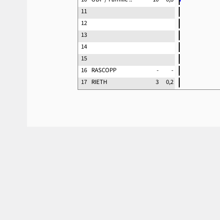
11
12
13
14
15
16
RASCOPP
-
-
17
RIETH
3
0,2