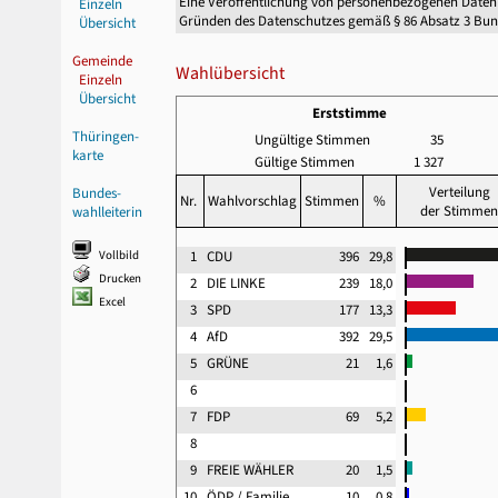
Eine Veröffentlichung von personenbezogenen Daten
Einzeln
Gründen des Datenschutzes gemäß § 86 Absatz 3 Bu
Übersicht
Gemeinde
Wahlübersicht
Einzeln
Übersicht
Erststimme
Thüringen-
Ungültige Stimmen
35
karte
Gültige Stimmen
1 327
Verteilung
Bundes-
Nr.
Wahlvorschlag
Stimmen
%
der Stimmen
wahlleiterin
Vollbild
1
CDU
396
29,8
Drucken
2
DIE LINKE
239
18,0
Excel
3
SPD
177
13,3
4
AfD
392
29,5
5
GRÜNE
21
1,6
6
7
FDP
69
5,2
8
9
FREIE WÄHLER
20
1,5
10
ÖDP / Familie ..
10
0,8