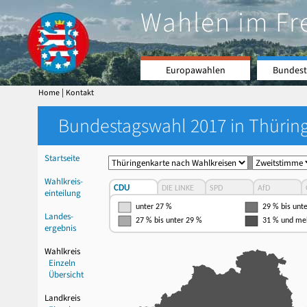
Wahlen im Fr
Europawahlen
Bundest
|
Home
Kontakt
Bundestagswahl 2017 in Thüring
Startseite
Wahlkreis-
CDU
DIE LINKE
SPD
AfD
einteilung
unter 27 %
29 % bis unt
Landes-
27 % bis unter 29 %
31 % und me
ergebnis
Wahlkreis
Einzeln
Übersicht
Landkreis