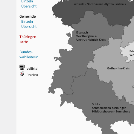
Einzeln
Eichsfeld - Nordhausen - Kyffhäuserkreis
Übersicht
Gemeinde
Einzeln
Übersicht
Eisenach -
Thüringen-
Wartburgkreis -
Unstrut-Hainich-Kreis
karte
Bundes-
Erf
Wei
wahlleiterin
Vollbild
Gotha - Ilm-Kreis
Drucken
Suhl -
Schmalkalden-Meiningen -
Hildburghausen - Sonneberg