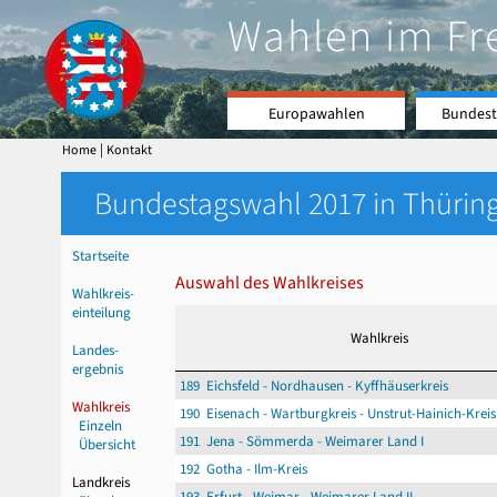
Wahlen im Fr
Europawahlen
Bundest
|
Home
Kontakt
Bundestagswahl 2017 in Thüring
Startseite
Auswahl des Wahlkreises
Wahlkreis-
einteilung
Wahlkreis
Landes-
ergebnis
189 Eichsfeld - Nordhausen - Kyffhäuserkreis
Wahlkreis
190 Eisenach - Wartburgkreis - Unstrut-Hainich-Kreis
Einzeln
191 Jena - Sömmerda - Weimarer Land I
Übersicht
192 Gotha - Ilm-Kreis
Landkreis
193 Erfurt - Weimar - Weimarer Land II