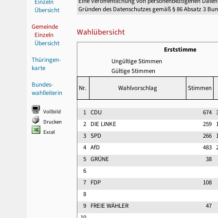
Eine Veröffentlichung von personenbezogenen Daten
Einzeln
Gründen des Datenschutzes gemäß § 86 Absatz 3 Bu
Übersicht
Gemeinde
Wahlübersicht
Einzeln
Übersicht
Erststimme
Thüringen-
Ungültige Stimmen
karte
Gültige Stimmen
Bundes-
Nr.
Wahlvorschlag
Stimmen
wahlleiterin
Vollbild
1
CDU
674
3
Drucken
2
DIE LINKE
259
1
Excel
3
SPD
266
1
4
AfD
483
2
5
GRÜNE
38
6
7
FDP
108
8
9
FREIE WÄHLER
47
10