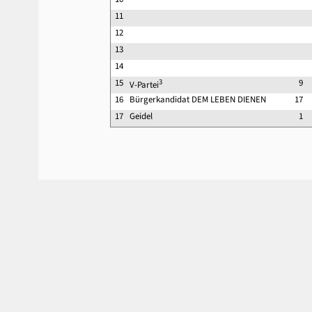
11
12
13
14
15
3
9
V-Partei
16
Bürgerkandidat DEM LEBEN DIENEN
17
17
Geidel
1