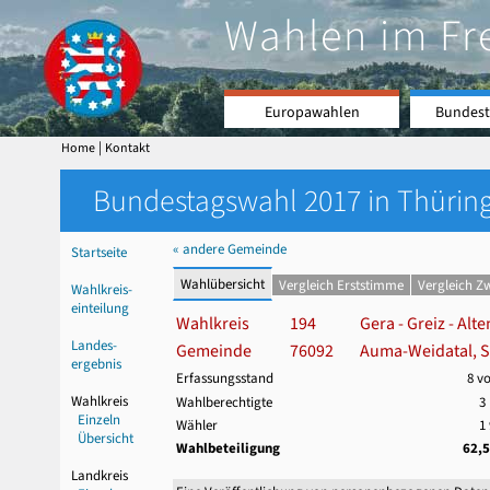
Wahlen im Fr
Europawahlen
Bundest
|
Home
Kontakt
Bundestagswahl 2017 in Thüring
« andere Gemeinde
Startseite
Wahlübersicht
Vergleich Erststimme
Vergleich Z
Wahlkreis-
einteilung
Wahlkreis
194
Gera - Greiz - Al
Landes-
Gemeinde
76092
Auma-Weidatal, S
ergebnis
Erfassungsstand
8 v
Wahlkreis
Wahlberechtigte
3
Einzeln
Wähler
1
Übersicht
Wahlbeteiligung
62,
Landkreis