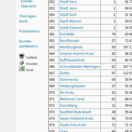
Einzeln
052
Stadt Gera
1
81 7
Übersicht
053
Stadt Jena
1
84 6
054
Stadt Suhl
1
31 3
Thüringen-
karte
055
Stadt Weimar
1
50 9
056
Stadt Eisenach
1
34 3
Präsentation
061
Eichsfeld
79
83 9
062
Nordhausen
27
72 6
Bundes-
wahlleiterin
063
Wartburgkreis
50
107 1
064
Unstrut-Hainich-Kreis
42
88 2
Vollbild
065
Kyffhäuserkreis
43
66 7
Drucken
066
Schmalkalden-Meiningen
62
107 7
Excel
067
Gotha
47
112 9
068
Sömmerda
54
59 9
069
Hildburghausen
37
55 3
070
Ilm-Kreis
42
91 6
071
Weimarer Land
62
68 4
072
Sonneberg
11
49 6
073
Saalfeld-Rudolstadt
38
95 6
074
Saale-Holzland-Kreis
93
70 6
075
Saale-Orla-Kreis
72
71 1
076
Greiz
46
88 1