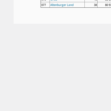
077
Altenburger Land
38
80 9