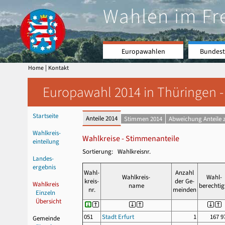
Wahlen im Fr
Europawahlen
Bundest
|
Home
Kontakt
Europawahl 2014 in Thüringen -
Startseite
Anteile 2014
Stimmen 2014
Abweichung Anteile 
Wahlkreis-
Wahlkreise - Stimmenanteile
einteilung
Sortierung: Wahlkreisnr.
Landes-
ergebnis
Wahl-
Anzahl
Wahlkreis-
Wahl-
kreis-
der Ge-
Wahlkreis
name
berechtig
nr.
meinden
Einzeln
Übersicht
051
Stadt Erfurt
1
167 9
Gemeinde