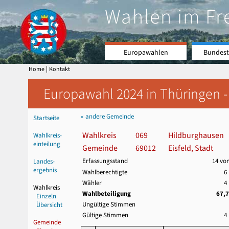
Wahlen im Fr
Europawahlen
Bundest
|
Home
Kontakt
Europawahl 2024 in Thüringen -
« andere Gemeinde
Startseite
Wahlkreis
069
Hildburghausen
Wahlkreis-
einteilung
Gemeinde
69012
Eisfeld, Stadt
Erfassungsstand
14 vo
Landes-
ergebnis
Wahlberechtigte
6
Wähler
4
Wahlkreis
Wahlbeteiligung
67,
Einzeln
Ungültige Stimmen
Übersicht
Gültige Stimmen
4
Gemeinde