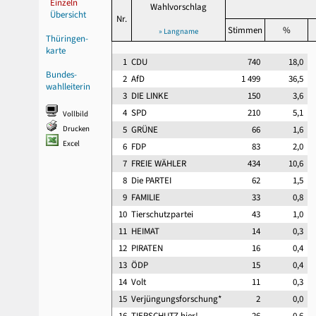
Einzeln
Wahlvorschlag
Übersicht
Nr.
Stimmen
%
» Langname
Thüringen-
karte
1
CDU
740
18,0
Bundes-
2
AfD
1 499
36,5
wahlleiterin
3
DIE LINKE
150
3,6
4
SPD
210
5,1
Vollbild
Drucken
5
GRÜNE
66
1,6
Excel
6
FDP
83
2,0
7
FREIE WÄHLER
434
10,6
8
Die PARTEI
62
1,5
9
FAMILIE
33
0,8
10
Tierschutzpartei
43
1,0
11
HEIMAT
14
0,3
12
PIRATEN
16
0,4
13
ÖDP
15
0,4
14
Volt
11
0,3
15
Verjüngungsforschung*
2
0,0
16
TIERSCHUTZ hier!
26
0,6