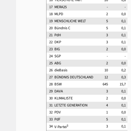
17
MERA25
-
-
18
MLPD
2
0,0
19
MENSCHLICHE WELT
5
0,1
20
Bündnis C
5
0,1
21
PdH
3
0,1
22
DKP
3
0,1
23
BIG
2
0,0
24
SGP
-
-
25
ABG
2
0,0
26
dieBasis
10
0,2
27
BÜNDNIS DEUTSCHLAND
12
0,3
28
BSW
645
15,7
29
DAVA
3
0,1
30
KLIMALISTE
2
0,0
31
LETZTE GENERATION
4
0,1
32
PDV
1
0,0
33
PdF
5
0,1
3
34
3
0,1
V-Partei