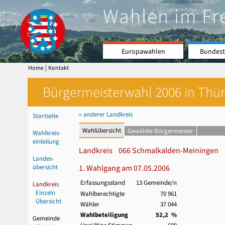
Wahlen im Fr
Europawahlen
Bundest
|
Home
Kontakt
Bürgermeisterwahl 2006 in Thür
« anderer Landkreis
Startseite
Wahlübersicht
Gewählte Bürgermeister
Wahlkreis-
einteilung
Landkreis 066 Schmalkalden-Meiningen
Landes-
übersicht
1. Wahlgang am 07.05.2006
Erfassungsstand
13 Gemeinde/n
Landkreis
Einzeln
Wahlberechtigte
70 961
Übersicht
Wähler
37 044
Wahlbeteiligung
52,2 %
Gemeinde