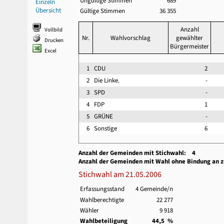
Ungültige Stimmen
689
Einzeln
Übersicht
Gültige Stimmen
36 355
Anzahl
Vollbild
Nr.
Wahlvorschlag
gewählter
Drucken
Bürgermeister
Excel
1
CDU
2
2
Die Linke.
-
3
SPD
-
4
FDP
1
5
GRÜNE
-
6
Sonstige
6
Anzahl der Gemeinden mit Stichwahl: 4
Anzahl der Gemeinden mit Wahl ohne Bindung an 
Stichwahl am 21.05.2006
Erfassungsstand
4 Gemeinde/n
Wahlberechtigte
22 277
Wähler
9 918
Wahlbeteiligung
44,5 %