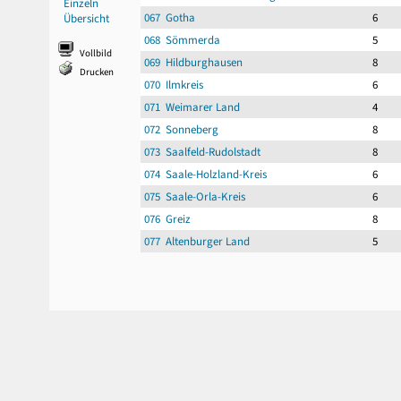
Einzeln
067 Gotha
6
Übersicht
068 Sömmerda
5
Vollbild
069 Hildburghausen
8
Drucken
070 Ilmkreis
6
071 Weimarer Land
4
072 Sonneberg
8
073 Saalfeld-Rudolstadt
8
074 Saale-Holzland-Kreis
6
075 Saale-Orla-Kreis
6
076 Greiz
8
077 Altenburger Land
5