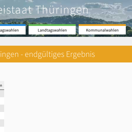
eistaat Thüringen
agswahlen
Landtagswahlen
Kommunalwahlen
ingen - endgültiges Ergebnis
en