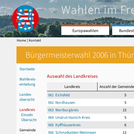
Wahlen im Fr
Europawahlen
Bundest
|
Home
Kontakt
Bürgermeisterwahl 2006 in Thür
Startseite
Auswahl des Landkreises
Wahlkreis-
einteilung
Landkreis
Anzahl der Gemeind
Landes-
061 Eichsfeld
5
übersicht
062 Nordhausen
5
Landkreis
063 Wartburgkreis
13
Einzeln
064 Unstrut-Hainich-Kreis
5
Übersicht
065 Kyffhäuserkreis
6
Gemeinde
066 Schmalkalden-Meiningen
13