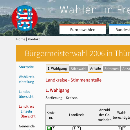
Wahlen im Fr
Europawahlen
Bundest
|
Home
Kontakt
Bürgermeisterwahl 2006 in Thür
Startseite
1. Wahlgang
Anteile
Stichwahl
Stimmen
Anza
Wahlkreis-
Landkreise - Stimmenanteile
einteilung
1. Wahlgang
Landes-
übersicht
Sortierung: Kreisnr.
Landkreis
Anzahl
Einzeln
Kreis-
Wahl-
Landkreis
der Ge-
Übersicht
nr.
berechtigt
meinden
Gemeinde