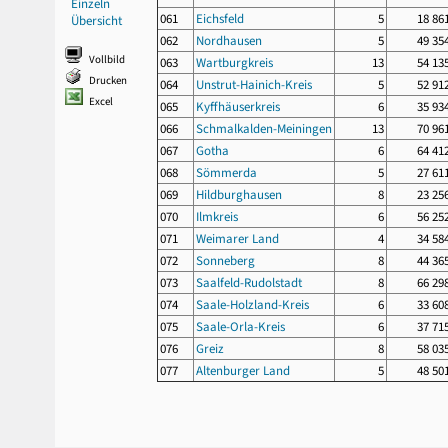
Einzeln
061
Eichsfeld
5
18 86
Übersicht
062
Nordhausen
5
49 35
Vollbild
063
Wartburgkreis
13
54 13
Drucken
064
Unstrut-Hainich-Kreis
5
52 91
Excel
065
Kyffhäuserkreis
6
35 93
066
Schmalkalden-Meiningen
13
70 96
067
Gotha
6
64 41
068
Sömmerda
5
27 61
069
Hildburghausen
8
23 25
070
Ilmkreis
6
56 25
071
Weimarer Land
4
34 58
072
Sonneberg
8
44 36
073
Saalfeld-Rudolstadt
8
66 29
074
Saale-Holzland-Kreis
6
33 60
075
Saale-Orla-Kreis
6
37 71
076
Greiz
8
58 03
077
Altenburger Land
5
48 50