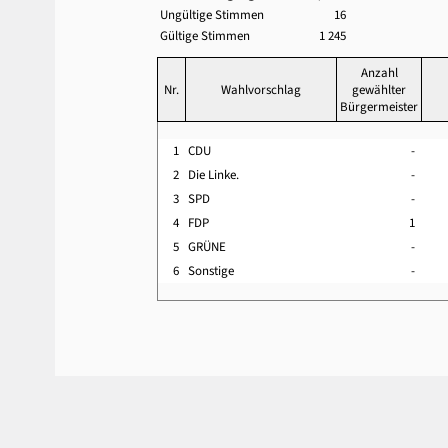
Ungültige Stimmen
16
Gültige Stimmen
1 245
Anzahl
Nr.
Wahlvorschlag
gewählter
Bürgermeister
1
CDU
-
2
Die Linke.
-
3
SPD
-
4
FDP
1
5
GRÜNE
-
6
Sonstige
-