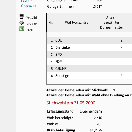
Ungültige Stimmen
360
Einzeln
Übersicht
Gültige Stimmen
13 517
Anzahl
Vollbild
Nr.
Wahlvorschlag
gewählter
Drucken
Bürgermeister
Excel
1
CDU
2
2
Die Linke.
-
3
SPD
-
4
FDP
-
5
GRÜNE
-
6
Sonstige
2
Anzahl der Gemeinden mit Stichwahl: 1
Anzahl der Gemeinden mit Wahl ohne Bindung an 
Stichwahl am 21.05.2006
Erfassungsstand
1 Gemeinde/n
Wahlberechtigte
2 416
Wähler
1 261
Wahlbeteiligung
52,2 %