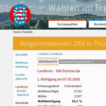
Wahlen im Fr
Europawahlen
Bundest
|
Home
Kontakt
Bürgermeisterwahl 2006 in Thür
« anderer Landkreis
Startseite
Wahlübersicht
Gewählte Bürgermeister
Wahlkreis-
einteilung
Landkreis 068 Sömmerda
Landes-
übersicht
1. Wahlgang am 07.05.2006
Erfassungsstand
5 Gemeinde/n
Landkreis
Einzeln
Wahlberechtigte
27 611
Übersicht
Wähler
13 877
Wahlbeteiligung
50,3 %
Gemeinde