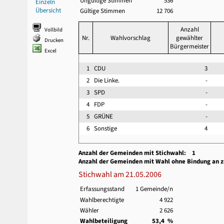
Ungültige Stimmen
536
Einzeln
Übersicht
Gültige Stimmen
12 706
Anzahl
Vollbild
Nr.
Wahlvorschlag
gewählter
Drucken
Bürgermeister
Excel
1
CDU
3
2
Die Linke.
-
3
SPD
-
4
FDP
-
5
GRÜNE
-
6
Sonstige
4
Anzahl der Gemeinden mit Stichwahl: 1
Anzahl der Gemeinden mit Wahl ohne Bindung an 
Stichwahl am 21.05.2006
Erfassungsstand
1 Gemeinde/n
Wahlberechtigte
4 922
Wähler
2 626
Wahlbeteiligung
53,4 %