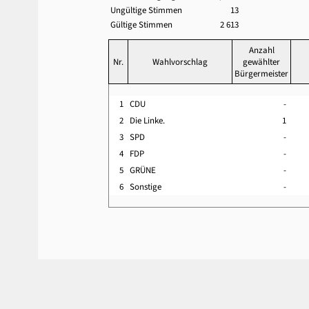
Ungültige Stimmen
13
Gültige Stimmen
2 613
Anzahl
Nr.
Wahlvorschlag
gewählter
Bürgermeister
1
CDU
-
2
Die Linke.
1
3
SPD
-
4
FDP
-
5
GRÜNE
-
6
Sonstige
-