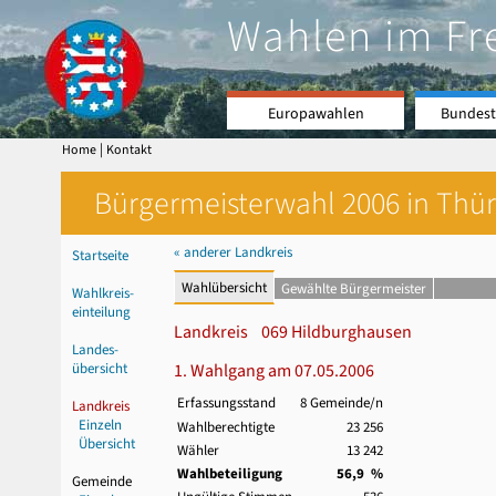
Wahlen im Fr
Europawahlen
Bundest
|
Home
Kontakt
Bürgermeisterwahl 2006 in Thür
« anderer Landkreis
Startseite
Wahlübersicht
Gewählte Bürgermeister
Wahlkreis-
einteilung
Landkreis 069 Hildburghausen
Landes-
übersicht
1. Wahlgang am 07.05.2006
Erfassungsstand
8 Gemeinde/n
Landkreis
Einzeln
Wahlberechtigte
23 256
Übersicht
Wähler
13 242
Wahlbeteiligung
56,9 %
Gemeinde