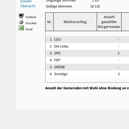
Ungültige Stimmen
1 317
Einzeln
Übersicht
Gültige Stimmen
18 118
Anzahl
Vollbild
Nr.
Wahlvorschlag
gewählter
Drucken
Bürgermeister
Excel
1
CDU
-
2
Die Linke.
-
3
SPD
2
4
FDP
-
5
GRÜNE
-
6
Sonstige
3
Anzahl der Gemeinden mit Wahl ohne Bindung an 