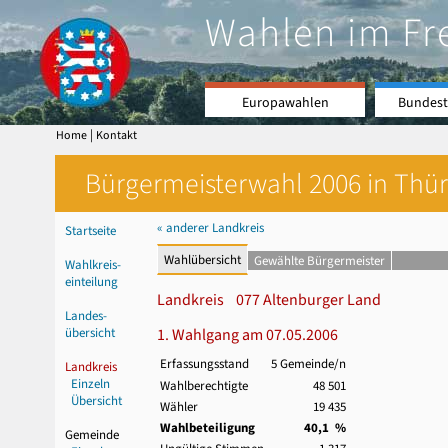
Wahlen im Fr
Europawahlen
Bundest
|
Home
Kontakt
Bürgermeisterwahl 2006 in Thür
« anderer Landkreis
Startseite
Wahlübersicht
Gewählte Bürgermeister
Wahlkreis-
einteilung
Landkreis 077 Altenburger Land
Landes-
übersicht
1. Wahlgang am 07.05.2006
Erfassungsstand
5 Gemeinde/n
Landkreis
Einzeln
Wahlberechtigte
48 501
Übersicht
Wähler
19 435
Wahlbeteiligung
40,1 %
Gemeinde