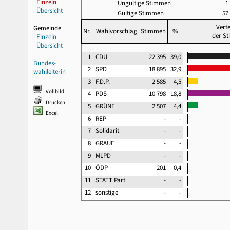
Einzeln
Ungültige Stimmen
1
Übersicht
Gültige Stimmen
57
Verte
Gemeinde
Nr.
Wahlvorschlag
Stimmen
%
der S
Einzeln
Übersicht
1
CDU
22 395
39,0
Bundes-
2
SPD
18 895
32,9
wahlleiterin
3
F.D.P.
2 585
4,5
Vollbild
4
PDS
10 798
18,8
Drucken
5
GRÜNE
2 507
4,4
Excel
6
REP
-
-
7
Solidarit
-
-
8
GRAUE
-
-
9
MLPD
-
-
10
ÖDP
201
0,4
11
STATT Part
-
-
12
sonstige
-
-