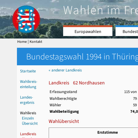
Wahlen im Fr
Europawahlen
Bundest
|
Home
Kontakt
Bundestagswahl 1994 in Thüring
« anderer Landkreis
Startseite
Wahlkreis-
Landkreis 62 Nordhausen
einteilung
Erfassungsstand
115 von
Landes-
Wahlberechtigte
79
ergebnis
Wähler
59
Wahlbeteiligung
74,
Wahlkreis
Einzeln
Wahlübersicht
Übersicht
Erststimme
Landkreis