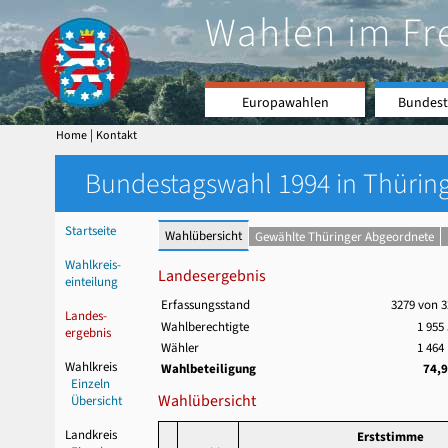
Wahlen im Fr
Europawahlen
Bundest
|
Home
Kontakt
Bundestagswahl 1994 in Thüring
Startseite
Wahlübersicht
Gewählte Thüringer Abgeordnete
Wahlkreis-
Landesergebnis
einteilung
Erfassungsstand
3279 von 3
Landes-
Wahlberechtigte
1 955
ergebnis
Wähler
1 464
Wahlkreis
Wahlbeteiligung
74,
Einzeln
Wahlübersicht
Übersicht
Landkreis
Erststimme