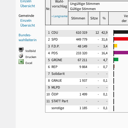
Einzeln
Wahl-
Ungültige Stimmen
Übersicht
vorschlag
Nr.
Gültige Stimmen
Gemeinde
Ve
» Langname
Stimmen
Sitze
%
Einzeln
der
Übersicht
1
CDU
610 319
12
42,9
Bundes-
2
SPD
449 779
-
31,6
wahlleiterin
3
F.D.P.
48 149
-
3,4
Vollbild
4
PDS
233 320
-
16,4
Drucken
5
GRÜNE
67 211
-
4,7
Excel
6
REP
9 864
-
0,7
7
Solidarit
-
-
-
8
GRAUE
1 937
-
0,1
9
MLPD
-
-
-
10
ÖDP
1 499
-
0,1
11
STATT Part
-
-
-
sonstige
1 185
-
0,1