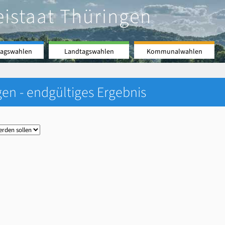
eistaat Thüringen
agswahlen
Landtagswahlen
Kommunalwahlen
en - endgültiges Ergebnis