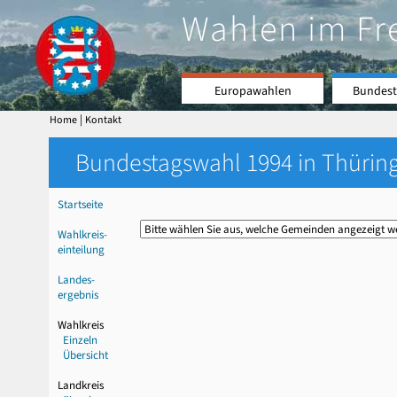
Wahlen im Fr
Europawahlen
Bundest
|
Home
Kontakt
Bundestagswahl 1994 in Thüring
Startseite
Wahlkreis-
einteilung
Landes-
ergebnis
Wahlkreis
Einzeln
Übersicht
Landkreis