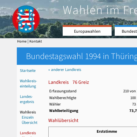
Wahlen im Fr
Europawahlen
Bundest
|
Home
Kontakt
Bundestagswahl 1994 in Thüring
« anderer Landkreis
Startseite
Wahlkreis-
Landkreis 76 Greiz
einteilung
Erfassungsstand
210 von
Landes-
Wahlberechtigte
100 
ergebnis
Wähler
73
Wahlbeteiligung
73,
Wahlkreis
Einzeln
Wahlübersicht
Übersicht
Erststimme
Landkreis