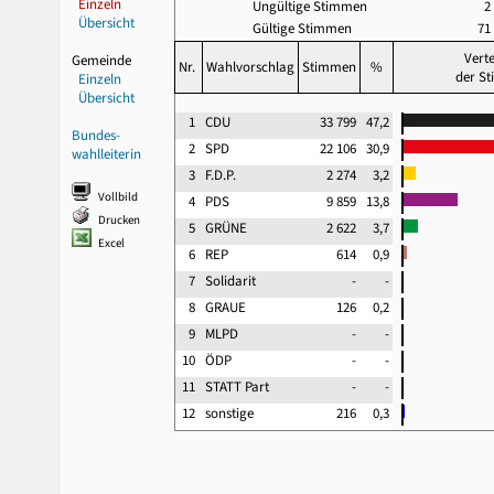
Einzeln
Ungültige Stimmen
2
Übersicht
Gültige Stimmen
71
Verte
Gemeinde
Nr.
Wahlvorschlag
Stimmen
%
der S
Einzeln
Übersicht
1
CDU
33 799
47,2
Bundes-
2
SPD
22 106
30,9
wahlleiterin
3
F.D.P.
2 274
3,2
Vollbild
4
PDS
9 859
13,8
Drucken
5
GRÜNE
2 622
3,7
Excel
6
REP
614
0,9
7
Solidarit
-
-
8
GRAUE
126
0,2
9
MLPD
-
-
10
ÖDP
-
-
11
STATT Part
-
-
12
sonstige
216
0,3