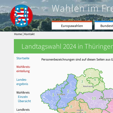
Wahlen im Fr
Europawahlen
Bundest
|
Home
Kontakt
Landtagswahl 2024 in Thüringen
Startseite
Personenbezeichnungen sind auf diesen Seiten aus Gr
Wahlkreis-
einteilung
Landes-
ergebnis
Wahlkreis
Einzeln
Übersicht
Landkreis