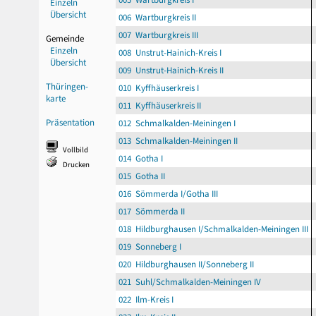
Einzeln
Übersicht
006 Wartburgkreis II
007 Wartburgkreis III
Gemeinde
Einzeln
008 Unstrut-Hainich-Kreis I
Übersicht
009 Unstrut-Hainich-Kreis II
Thüringen-
010 Kyffhäuserkreis I
karte
011 Kyffhäuserkreis II
Präsentation
012 Schmalkalden-Meiningen I
013 Schmalkalden-Meiningen II
Vollbild
014 Gotha I
Drucken
015 Gotha II
016 Sömmerda I/Gotha III
017 Sömmerda II
018 Hildburghausen I/Schmalkalden-Meiningen III
019 Sonneberg I
020 Hildburghausen II/Sonneberg II
021 Suhl/Schmalkalden-Meiningen IV
022 Ilm-Kreis I