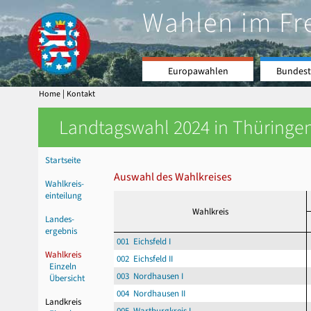
Wahlen im Fr
Europawahlen
Bundest
|
Home
Kontakt
Landtagswahl 2024 in Thüringen
Startseite
Auswahl des Wahlkreises
Wahlkreis-
einteilung
Wahlkreis
Landes-
ergebnis
001 Eichsfeld I
Wahlkreis
002 Eichsfeld II
Einzeln
003 Nordhausen I
Übersicht
004 Nordhausen II
Landkreis
005 Wartburgkreis I