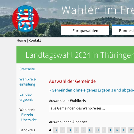
Wahlen im Fr
Europawahlen
Bundest
|
Home
Kontakt
Landtagswahl 2024 in Thüringen
Startseite
Wahlkreis-
Auswahl der Gemeinde
einteilung
» Gemeinden ohne eigenes Ergebnis und abgeb
Landes-
ergebnis
Auswahl aus Wahlkreis
Wahlkreis
Einzeln
Übersicht
Auswahl nach Alphabet
Landkreis
A
B
C
D
E
F
G
H
I
J
K
L
M