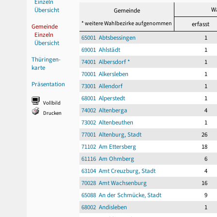
Einzeln
Wa
Übersicht
Gemeinde
* weitere Wahlbezirke aufgenommen
erfasst
Gemeinde
Einzeln
65001 Abtsbessingen
1
Übersicht
69001 Ahlstädt
1
Thüringen-
74001 Albersdorf *
1
karte
70001 Alkersleben
1
Präsentation
73001 Allendorf
1
68001 Alperstedt
1
Vollbild
74002 Altenberga
4
Drucken
73002 Altenbeuthen
1
77001 Altenburg, Stadt
26
71102 Am Ettersberg
18
61116 Am Ohmberg
6
63104 Amt Creuzburg, Stadt
4
70028 Amt Wachsenburg
16
65088 An der Schmücke, Stadt
9
68002 Andisleben
1