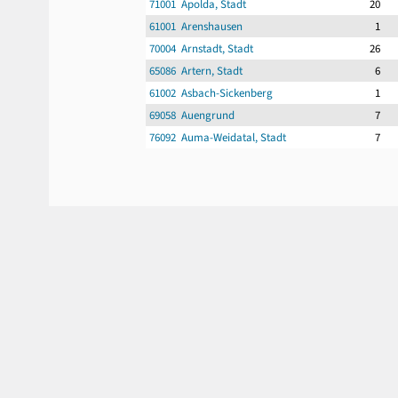
71001 Apolda, Stadt
20
61001 Arenshausen
1
70004 Arnstadt, Stadt
26
65086 Artern, Stadt
6
61002 Asbach-Sickenberg
1
69058 Auengrund
7
76092 Auma-Weidatal, Stadt
7