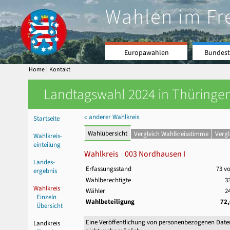
Wahlen im Fr
Europawahlen
Bundest
|
Home
Kontakt
Landtagswahl 2024 in Thüringen
« anderer Wahlkreis
Startseite
Wahlübersicht
Vergleich Wahlkreisstimme
Verg
Wahlkreis-
einteilung
Wahlkreis 003 Nordhausen I
Landes-
Erfassungsstand
73 v
ergebnis
Wahlberechtigte
3
Wahlkreis
Wähler
2
Einzeln
Wahlbeteiligung
72
Übersicht
Eine Veröffentlichung von personenbezogenen Date
Landkreis