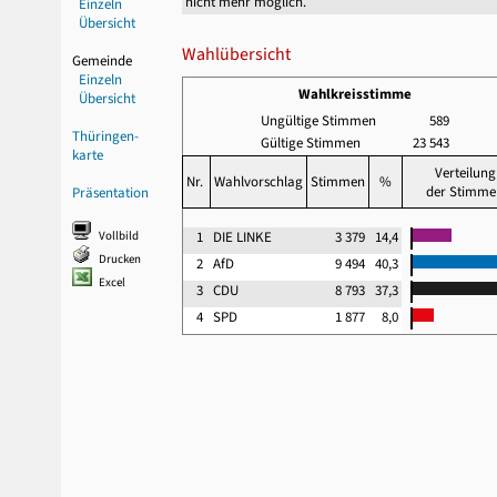
nicht mehr möglich.
Einzeln
Übersicht
Wahlübersicht
Gemeinde
Einzeln
Wahlkreisstimme
Übersicht
Ungültige Stimmen
589
Thüringen-
Gültige Stimmen
23 543
karte
Verteilung
Nr.
Wahlvorschlag
Stimmen
%
der Stimme
Präsentation
Vollbild
1
DIE LINKE
3 379
14,4
Drucken
2
AfD
9 494
40,3
Excel
3
CDU
8 793
37,3
4
SPD
1 877
8,0