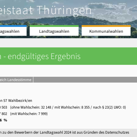
eistaat Thüringen
agswahlen
Landtagswahlen
Kommunalwahlen
 - endgültiges Ergebnis
leich Landesstimme
on 57
Wahlbezirk/en
0 503
(ohne Wahlschein:
32 148
/ mit Wahlschein:
8 355
/ nach § 23(2) LWO: 0)
7 802
(mit Wahlschein:
7 999
)
,6 %
n zu den Bewerbern der Landtagswahl 2024 ist aus Gründen des Datenschutzes