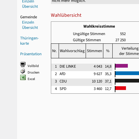
nicht mehr möglich.
Einzeln
Übersicht
Wahlübersicht
Gemeinde
Einzeln
Wahlkreisstimme
Übersicht
Ungültige Stimmen
552
Thüringen-
Gültige Stimmen
27 250
karte
Verteilung
Nr.
Wahlvorschlag
Stimmen
%
der Stimme
Präsentation
Vollbild
1
DIE LINKE
4 043
14,8
Drucken
2
AfD
9 627
35,3
Excel
3
CDU
10 120
37,1
4
SPD
3 460
12,7