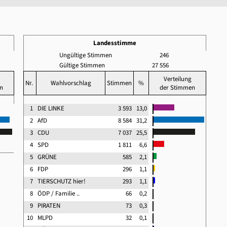
Landesstimme
Ungültige Stimmen
246
Gültige Stimmen
27 556
Verteilung
Nr.
Wahlvorschlag
Stimmen
%
n
der Stimmen
1
DIE LINKE
3 593
13,0
2
AfD
8 584
31,2
3
CDU
7 037
25,5
4
SPD
1 811
6,6
5
GRÜNE
585
2,1
6
FDP
296
1,1
7
TIERSCHUTZ hier!
293
1,1
8
ÖDP / Familie ..
66
0,2
9
PIRATEN
73
0,3
10
MLPD
32
0,1