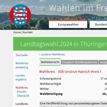
Wahlen im Fr
Europawahlen
Bundest
|
Home
Kontakt
Landtagswahl 2024 in Thüringen
« anderer Wahlkreis
Startseite
Wahlübersicht
Vergleich Wahlkreisstimme
Verg
Wahlkreis-
einteilung
Wahlkreis 008 Unstrut-Hainich-Kreis I
Landes-
Erfassungsstand
57 v
ergebnis
Wahlberechtigte
4
Wahlkreis
Wähler
2
Einzeln
Wahlbeteiligung
68
Übersicht
Eine Veröffentlichung von personenbezogenen Date
Landkreis