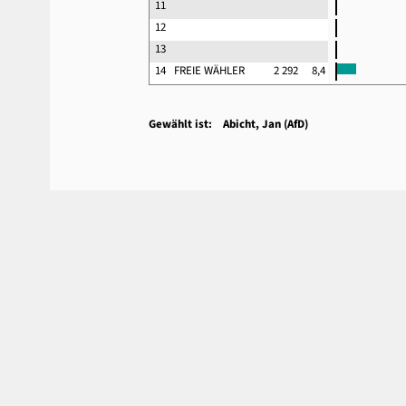
11
12
13
14
FREIE WÄHLER
2 292
8,4
Gewählt ist: Abicht, Jan (AfD)