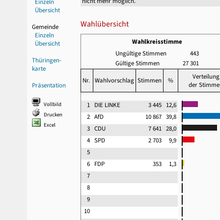
nicht mehr möglich.
Einzeln
Übersicht
Wahlübersicht
Gemeinde
Einzeln
Wahlkreisstimme
Übersicht
Ungültige Stimmen
443
Thüringen-
Gültige Stimmen
27 301
karte
Verteilung
Nr.
Wahlvorschlag
Stimmen
%
der Stimme
Präsentation
Vollbild
1
DIE LINKE
3 445
12,6
Drucken
2
AfD
10 867
39,8
Excel
3
CDU
7 641
28,0
4
SPD
2 703
9,9
5
6
FDP
353
1,3
7
8
9
10