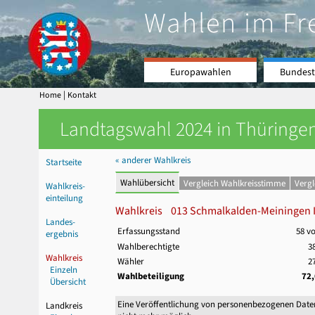
Wahlen im Fr
Europawahlen
Bundest
|
Home
Kontakt
Landtagswahl 2024 in Thüringen
« anderer Wahlkreis
Startseite
Wahlübersicht
Vergleich Wahlkreisstimme
Verg
Wahlkreis-
einteilung
Wahlkreis 013 Schmalkalden-Meiningen I
Landes-
Erfassungsstand
58 v
ergebnis
Wahlberechtigte
3
Wahlkreis
Wähler
2
Einzeln
Wahlbeteiligung
72
Übersicht
Eine Veröffentlichung von personenbezogenen Date
Landkreis