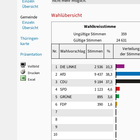
nicht mehr möglich.
Einzeln
Übersicht
Wahlübersicht
Gemeinde
Einzeln
Wahlkreisstimme
Übersicht
Ungültige Stimmen
359
Thüringen-
Gültige Stimmen
24 631
karte
Verteilung
Nr.
Wahlvorschlag
Stimmen
%
der Stimme
Präsentation
Vollbild
1
DIE LINKE
2 536
10,3
Drucken
2
AfD
9 437
38,3
Excel
3
CDU
9 184
37,3
4
SPD
1 123
4,6
5
GRÜNE
895
3,6
6
FDP
390
1,6
7
8
9
10