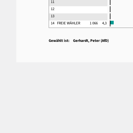
11
12
13
14
FREIE WÄHLER
1 066
4,3
Gewählt ist: Gerhardt, Peter (AfD)