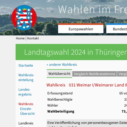
Wahlen im Fr
Europawahlen
Bundest
|
Home
Kontakt
Landtagswahl 2024 in Thüringen
« anderer Wahlkreis
Startseite
Wahlübersicht
Vergleich Wahlkreisstimme
Verg
Wahlkreis-
einteilung
Wahlkreis 031 Weimar I/Weimarer Land I
Landes-
Erfassungsstand
65 v
ergebnis
Wahlberechtigte
3
Wahlkreis
Wähler
2
Einzeln
Wahlbeteiligung
73
Übersicht
Eine Veröffentlichung von personenbezogenen Date
Landkreis